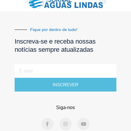
Fique por dentro de tudo!
Inscreva-se e receba nossas
notícias sempre atualizadas
E-
mail
INSCREVER
Siga-nos
F
I
Y
a
n
o
c
s
u