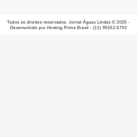
e
t
t
b
a
u
o
g
b
o
r
e
Todos os direitos reservados. Jornal Águas Lindas © 2025 -
k
a
-
m
Desenvolvido por Hosting Prime Brasil - (11) 95552.6792
f