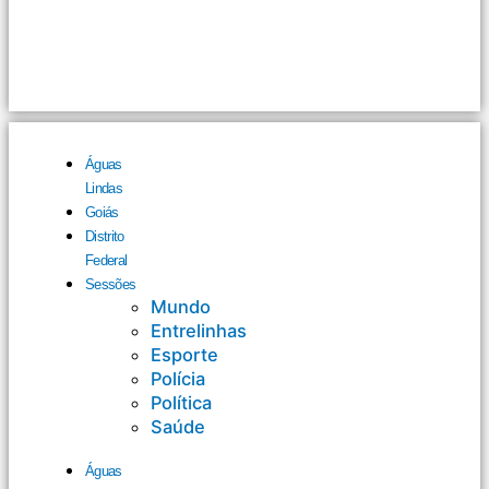
Águas
Lindas
Goiás
Distrito
Federal
Sessões
Mundo
Entrelinhas
Esporte
Polícia
Política
Saúde
Águas