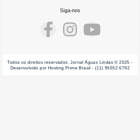
Siga-nos
F
I
Y
a
n
o
c
s
u
Todos os direitos reservados. Jornal Águas Lindas © 2025 -
Desenvolvido por Hosting Prime Brasil - (11) 95552.6792
e
t
t
b
a
u
o
g
b
o
r
e
k
a