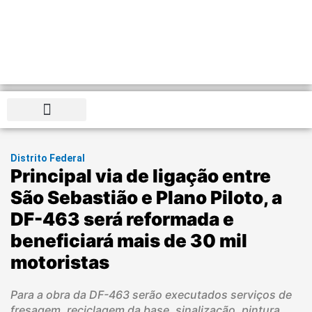
Distrito Federal
Distrito Federal
Principal via de ligação entre
São Sebastião e Plano Piloto, a
DF-463 será reformada e
beneficiará mais de 30 mil
motoristas
Para a obra da DF-463 serão executados serviços de
fresagem, reciclagem da base, sinalização, pintura,