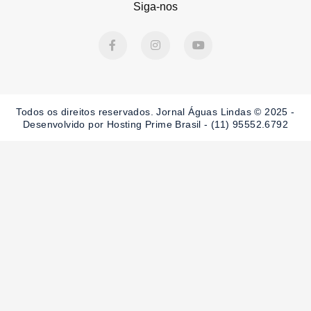
Siga-nos
F
I
Y
a
n
o
c
s
u
e
t
t
b
a
u
o
g
b
o
r
e
Todos os direitos reservados. Jornal Águas Lindas © 2025 -
k
a
-
m
Desenvolvido por Hosting Prime Brasil - (11) 95552.6792
f