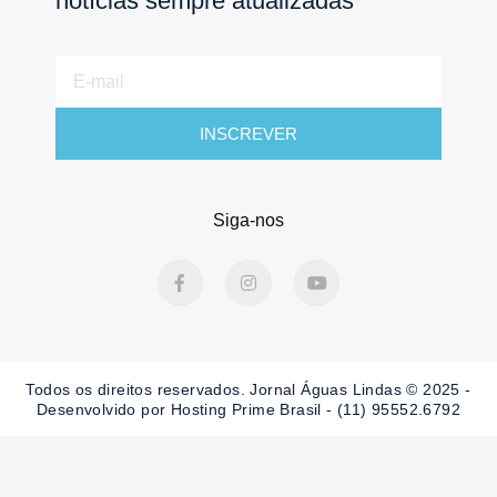
notícias sempre atualizadas
E-
mail
INSCREVER
Siga-nos
F
I
Y
a
n
o
c
s
u
e
t
t
b
a
u
o
g
b
o
r
e
Todos os direitos reservados. Jornal Águas Lindas © 2025 -
k
a
-
m
Desenvolvido por Hosting Prime Brasil - (11) 95552.6792
f