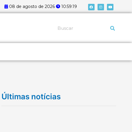
F
I
Y
08 de agosto de 2026
10:59:19
a
n
o
c
s
u
e
t
t
b
a
u
o
g
b
o
r
e
k
a
Pesquisar
m
Últimas notícias