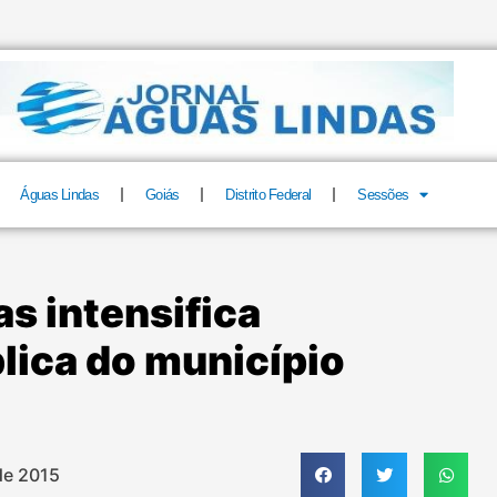
Águas Lindas
Goiás
Distrito Federal
Sessões
as intensifica
lica do município
de 2015