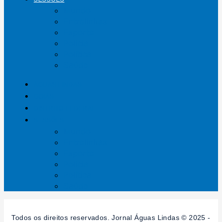
Mundo
Entrelinhas
Esporte
Polícia
Política
Saúde
ÁGUAS LINDAS
GOIÁS
DISTRITO FEDERAL
SESSÕES
Mundo
Entrelinhas
Esporte
Polícia
Política
Saúde
Todos os direitos reservados. Jornal Águas Lindas © 2025 -