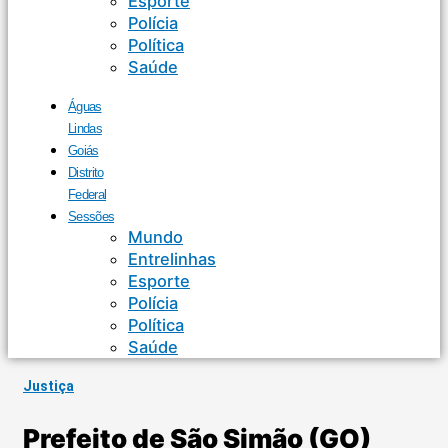
Esporte
Polícia
Política
Saúde
Águas
Lindas
Goiás
Distrito
Federal
Sessões
Mundo
Entrelinhas
Esporte
Polícia
Política
Saúde
Justiça
Prefeito de São Simão (GO)