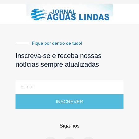
Fique por dentro de tudo!
Inscreva-se e receba nossas
notícias sempre atualizadas
E-
mail
INSCREVER
Siga-nos
F
I
Y