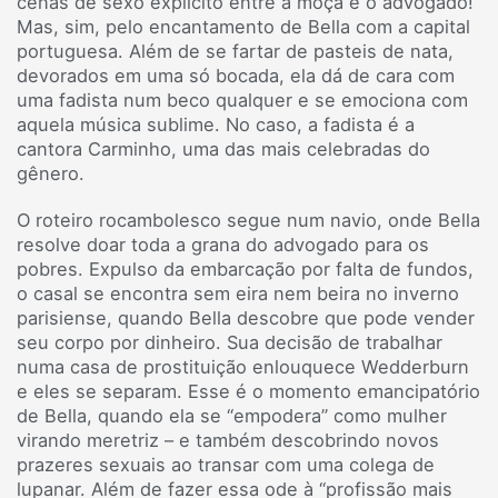
cenas de sexo explícito entre a moça e o advogado!
Mas, sim, pelo encantamento de Bella com a capital
portuguesa. Além de se fartar de pasteis de nata,
devorados em uma só bocada, ela dá de cara com
uma fadista num beco qualquer e se emociona com
aquela música sublime. No caso, a fadista é a
cantora Carminho, uma das mais celebradas do
gênero.
O roteiro rocambolesco segue num navio, onde Bella
resolve doar toda a grana do advogado para os
pobres. Expulso da embarcação por falta de fundos,
o casal se encontra sem eira nem beira no inverno
parisiense, quando Bella descobre que pode vender
seu corpo por dinheiro. Sua decisão de trabalhar
numa casa de prostituição enlouquece Wedderburn
e eles se separam. Esse é o momento emancipatório
de Bella, quando ela se “empodera” como mulher
virando meretriz – e também descobrindo novos
prazeres sexuais ao transar com uma colega de
lupanar. Além de fazer essa ode à “profissão mais