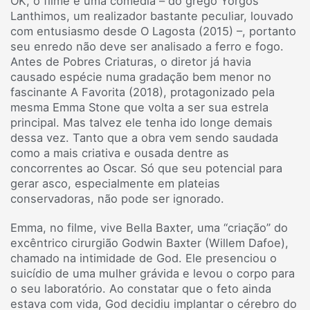
OK, o filme é uma comédia – do grego Yorgos
Lanthimos, um realizador bastante peculiar, louvado
com entusiasmo desde O Lagosta (2015) –, portanto
seu enredo não deve ser analisado a ferro e fogo.
Antes de Pobres Criaturas, o diretor já havia
causado espécie numa gradação bem menor no
fascinante A Favorita (2018), protagonizado pela
mesma Emma Stone que volta a ser sua estrela
principal. Mas talvez ele tenha ido longe demais
dessa vez. Tanto que a obra vem sendo saudada
como a mais criativa e ousada dentre as
concorrentes ao Oscar. Só que seu potencial para
gerar asco, especialmente em plateias
conservadoras, não pode ser ignorado.
Emma, no filme, vive Bella Baxter, uma “criação” do
excêntrico cirurgião Godwin Baxter (Willem Dafoe),
chamado na intimidade de God. Ele presenciou o
suicídio de uma mulher grávida e levou o corpo para
o seu laboratório. Ao constatar que o feto ainda
estava com vida, God decidiu implantar o cérebro do