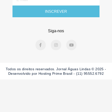
mail
INSCREVER
Siga-nos
F
I
Y
a
n
o
c
s
u
e
t
t
b
a
u
o
g
b
o
r
e
Todos os direitos reservados. Jornal Águas Lindas © 2025 -
k
a
-
m
Desenvolvido por Hosting Prime Brasil - (11) 95552.6792
f