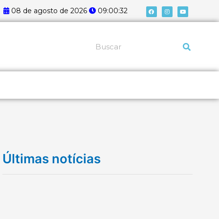
F
I
Y
08 de agosto de 2026
09:00:33
a
n
o
c
s
u
e
t
t
b
a
u
o
g
b
o
r
e
k
a
Pesquisar
m
Últimas notícias