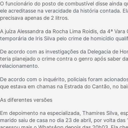
O funcionário do posto de combustível disse ainda que
ele acreditasse na veracidade da história contada. E
precisava apenas de 2 litros.
A juíza Alessandra da Rocha Lima Roidis, da 4ª Vara 
temporária de Iris Silva pelo crime de homicídio qual
De acordo com as investigações da Delegacia de Ho
teria planejado o crime contra o genro após saber da
relacionamento.
De acordo com o inquérito, policiais foram acionado
que estava em chamas na Estrada do Cantão, no bair
As diferentes versões
Em depoimento na especializada, Thamires Silva, espo
marido saiu de casa no dia 23 de abril, por volta das 
acessou mais o WhatsApp depois das 20h03. Ela cheg