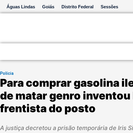
Ir
Águas Lindas
Goiás
Distrito Federal
Sessões
para
o
conteúdo
Polícia
Para comprar gasolina il
de matar genro inventou 
frentista do posto
A justiça decretou a prisão temporária de Iris S