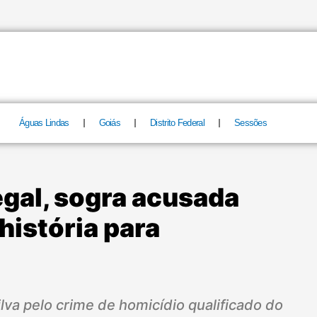
Águas Lindas
Goiás
Distrito Federal
Sessões
egal, sogra acusada
história para
ilva pelo crime de homicídio qualificado do