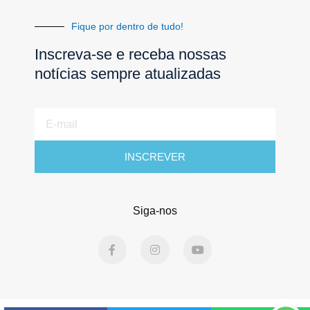
Fique por dentro de tudo!
Inscreva-se e receba nossas
notícias sempre atualizadas
E-
mail
INSCREVER
Siga-nos
F
I
Y
a
n
o
c
s
u
e
t
t
b
a
u
o
g
b
o
r
e