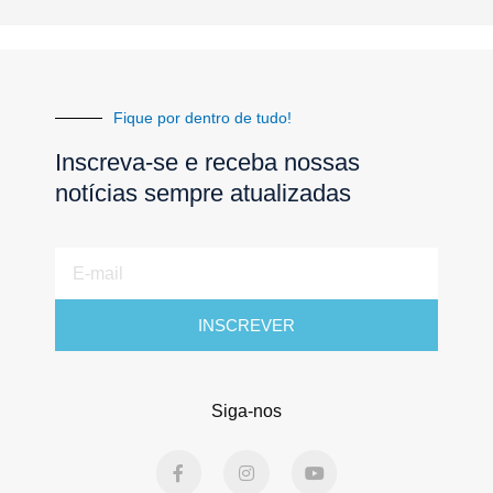
Fique por dentro de tudo!
Inscreva-se e receba nossas
notícias sempre atualizadas
E-
mail
INSCREVER
Siga-nos
F
I
Y
a
n
o