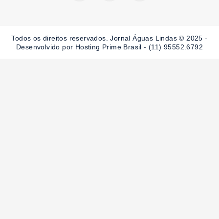
c
s
u
e
t
t
b
a
u
o
g
b
o
r
e
Todos os direitos reservados. Jornal Águas Lindas © 2025 -
k
a
-
m
Desenvolvido por Hosting Prime Brasil - (11) 95552.6792
f