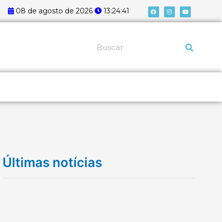
F
I
Y
08 de agosto de 2026
13:24:41
a
n
o
c
s
u
e
t
t
b
a
u
o
g
b
o
r
e
k
a
Pesquisar
m
Últimas notícias