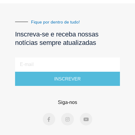
Fique por dentro de tudo!
Inscreva-se e receba nossas
notícias sempre atualizadas
E-
mail
INSCREVER
Siga-nos
F
I
Y
a
n
o
c
s
u
e
t
t
b
a
u