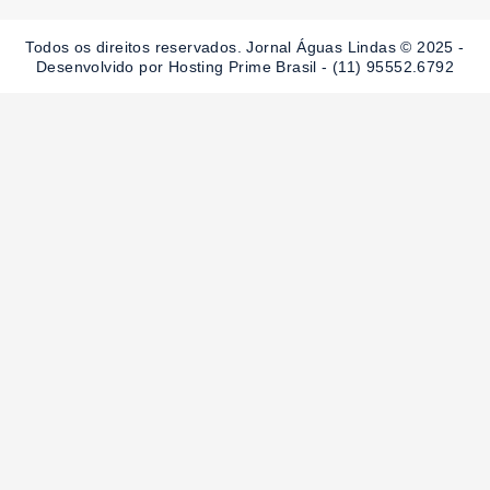
o
g
b
o
r
e
Todos os direitos reservados. Jornal Águas Lindas © 2025 -
k
a
-
m
Desenvolvido por Hosting Prime Brasil - (11) 95552.6792
f