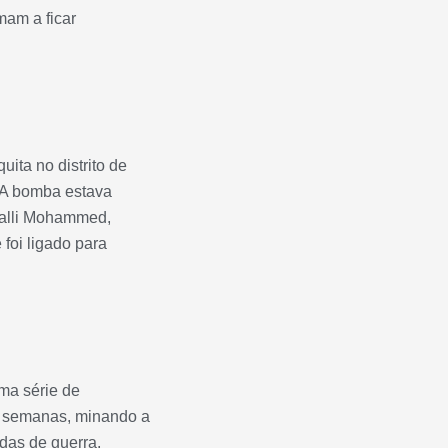
mam a ficar
ita no distrito de
 A bomba estava
 Walli Mohammed,
 foi ligado para
ma série de
s semanas, minando a
das de guerra.