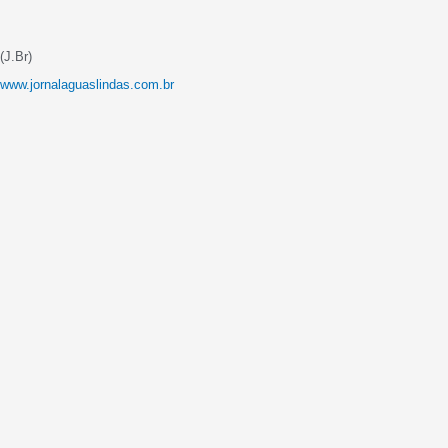
(J.Br)
www.jornalaguaslindas.com.br