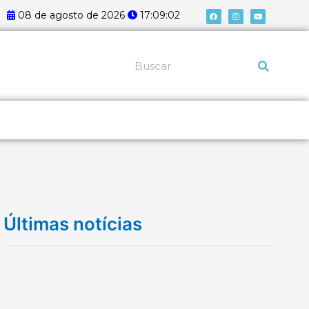
F
I
Y
08 de agosto de 2026
17:09:02
a
n
o
c
s
u
e
t
t
b
a
u
o
g
b
o
r
e
k
a
Pesquisar
m
Últimas notícias