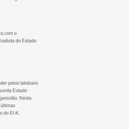
ira com o
ihadista do Estado
der pelos talebans
 sunita Estado
eganistão. Nesta
 últimas
s do EI-K.