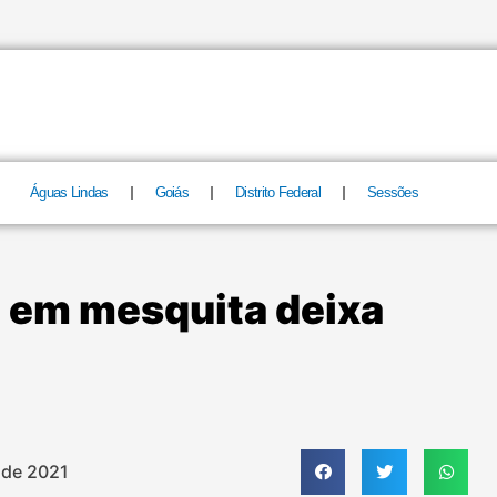
Águas Lindas
Goiás
Distrito Federal
Sessões
 em mesquita deixa
 de 2021