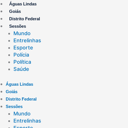
Ir
Águas Lindas
para
Goiás
o
Distrito Federal
conteúdo
Sessões
Mundo
Entrelinhas
Esporte
Polícia
Política
Saúde
Águas Lindas
Goiás
Distrito Federal
Sessões
Mundo
Entrelinhas
Esporte