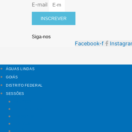
E-mail
INSCREVER
Siga-nos
Facebook-f
Instagr
ÁGUAS LINDAS
GOIÁS
DISTRITO FEDERAL
SESSÕES
Mundo
Entrelinhas
Esporte
Polícia
Política