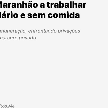
Maranhão a trabalhar
ário e sem comida
emuneração, enfrentando privações
 cárcere privado
eitos.Me