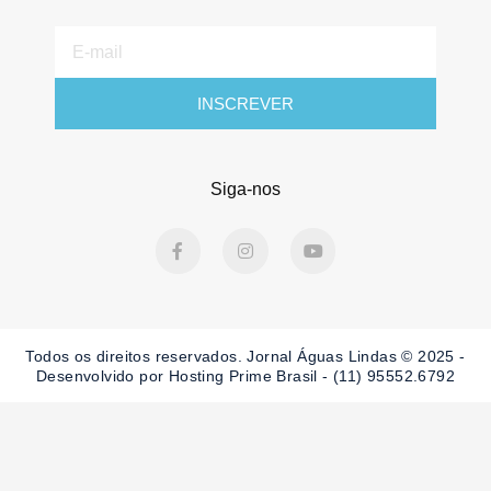
E-
mail
INSCREVER
Siga-nos
F
I
Y
a
n
o
c
s
u
e
t
t
b
a
u
o
g
b
o
r
e
Todos os direitos reservados. Jornal Águas Lindas © 2025 -
k
a
-
m
Desenvolvido por Hosting Prime Brasil - (11) 95552.6792
f