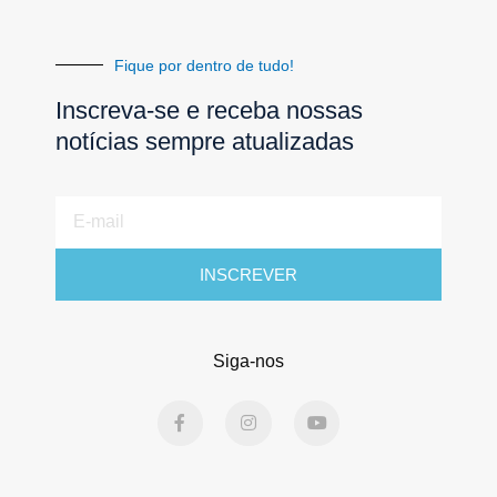
Fique por dentro de tudo!
Inscreva-se e receba nossas
notícias sempre atualizadas
E-
mail
INSCREVER
Siga-nos
F
I
Y
a
n
o
c
s
u
e
t
t
b
a
u
o
g
b