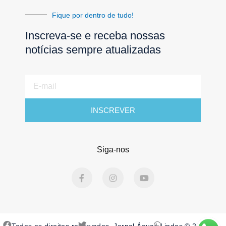
Fique por dentro de tudo!
Inscreva-se e receba nossas
notícias sempre atualizadas
E-
mail
INSCREVER
Siga-nos
F
I
Y
a
n
o
c
s
u
e
t
t
b
a
u
o
g
b
o
r
e