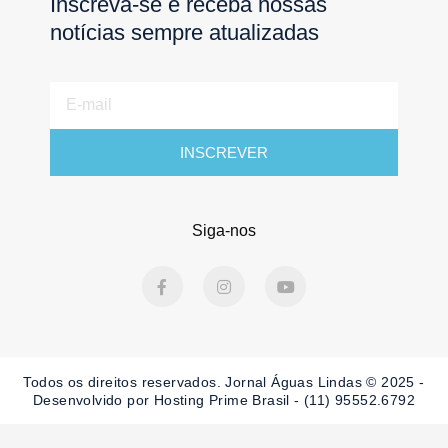
Inscreva-se e receba nossas
notícias sempre atualizadas
E-
mail
INSCREVER
Siga-nos
F
I
Y
a
n
o
c
s
u
e
t
t
b
a
u
o
g
b
o
r
e
Todos os direitos reservados. Jornal Águas Lindas © 2025 -
k
a
-
m
Desenvolvido por Hosting Prime Brasil - (11) 95552.6792
f