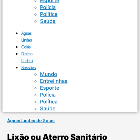
Esporte
Polícia
Política
Saúde
Águas
Lindas
Goiás
Distrito
Federal
Sessões
Mundo
Entrelinhas
Esporte
Polícia
Política
Saúde
Águas Lindas de Goiás
Lixão ou Aterro Sanitário