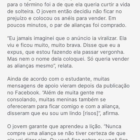
para o término foi a de que ela queria curtir a vida
de solteira. O jovem então decidiu não ficar no
prejuízo e colocou os anéis para vender. Em
poucos minutos, o par de alianças foi comprado.
“Eu jamais imaginei que o anúncio ia viralizar. Ela
viu e ficou muito, muito brava. Disse que eu a
expus, que estou fazendo ela passar vergonha.
Mas nem o nome dela coloquei. Só queria vender
as alianças mesmo”, relata.
Ainda de acordo com o estudante, muitas
mensagens de apoio vieram depois da publicação
no Facebook. “Além de muita gente me
consolando, muitas meninas também se
ofereceram para ficar comigo e com a aliança,
disseram que eu sou um lindo [risos]”, afirma.
O jovem garante que aprendeu a lição. “Nunca
compre uma aliança se não tiver certeza de que
ela vai dizer sim. Ou você fica pobre ou você fica