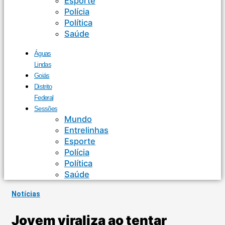
Esporte
Polícia
Política
Saúde
Águas
Lindas
Goiás
Distrito
Federal
Sessões
Mundo
Entrelinhas
Esporte
Polícia
Política
Saúde
Notícias
Jovem viraliza ao tentar