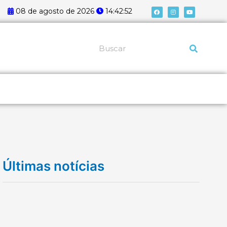
F
I
Y
08 de agosto de 2026
14:42:52
a
n
o
c
s
u
e
t
t
b
a
u
o
g
b
o
r
e
k
a
Pesquisar
m
Últimas notícias