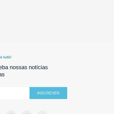
e tudo!
eba nossas notícias
as
INSCREVER
F
I
Y