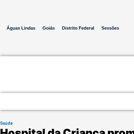
Ir
para
o
conteúdo
Águas Lindas
Goiás
Distrito Federal
Sessões
Saúde
Hospital da Criança pro