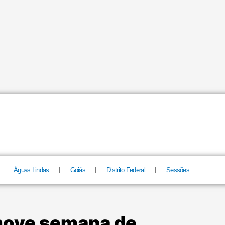
Águas Lindas
Goiás
Distrito Federal
Sessões
move semana de