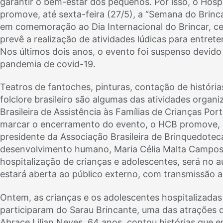
garantir o bem-estar dos pequenos. Por isso, o Hospi
promove, até sexta-feira (27/5), a “Semana do Brinc
em comemoração ao Dia Internacional do Brincar, c
prevê a realização de atividades lúdicas para entrete
Nos últimos dois anos, o evento foi suspenso devido
pandemia de covid-19.
Teatros de fantoches, pinturas, contação de históri
folclore brasileiro são algumas das atividades orga
Brasileira de Assistência às Famílias de Crianças P
marcar o encerramento do evento, o HCB promove, à
presidente da Associação Brasileira de Brinquedotec
desenvolvimento humano, Maria Célia Malta Campos. 
hospitalização de crianças e adolescentes, será no a
estará aberta ao público externo, com transmissão 
Ontem, as crianças e os adolescentes hospitalizad
participaram do Sarau Brincante, uma das atrações 
Abrace Lilian Neves, 64 anos, contou histórias que 