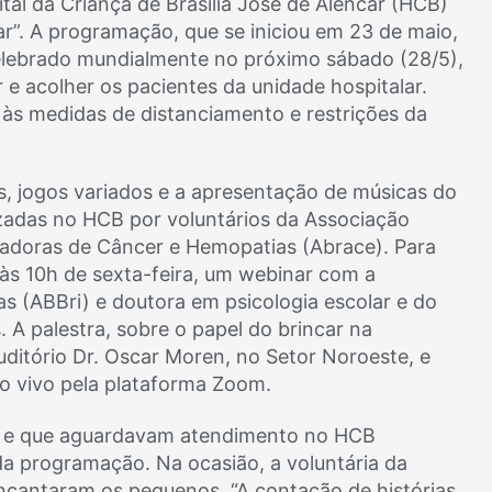
tal da Criança de Brasília José de Alencar (HCB)
ar”. A programação, que se iniciou em 23 de maio,
elebrado mundialmente no próximo sábado (28/5),
r e acolher os pacientes da unidade hospitalar.
 às medidas de distanciamento e restrições da
as, jogos variados e a apresentação de músicas do
nizadas no HCB por voluntários da Associação
ortadoras de Câncer e Hemopatias (Abrace). Para
s 10h de sexta-feira, um webinar com a
as (ABBri) e doutora em psicologia escolar e do
A palestra, sobre o papel do brincar na
uditório Dr. Oscar Moren, no Setor Noroeste, e
ao vivo pela plataforma Zoom.
as e que aguardavam atendimento no HCB
da programação. Na ocasião, a voluntária da
encantaram os pequenos. “A contação de histórias