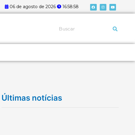
F
I
Y
06 de agosto de 2026
16:58:58
a
n
o
c
s
u
e
t
t
b
a
u
o
g
b
o
r
e
k
a
Pesquisar
m
Últimas notícias