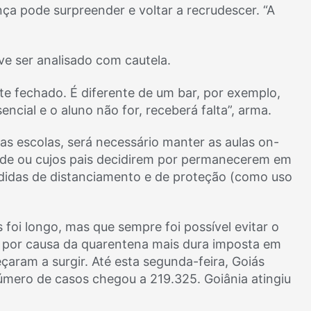
nça pode surpreender e voltar a recrudescer. “A
eve ser analisado com cautela.
e fechado. É diferente de um bar, por exemplo,
ncial e o aluno não for, receberá falta”, arma.
s escolas, será necessário manter as aulas on-
aúde ou cujos pais decidirem por permanecerem em
didas de distanciamento e de proteção (como uso
 foi longo, mas que sempre foi possível evitar o
e por causa da quarentena mais dura imposta em
aram a surgir. Até esta segunda-feira, Goiás
úmero de casos chegou a 219.325. Goiânia atingiu