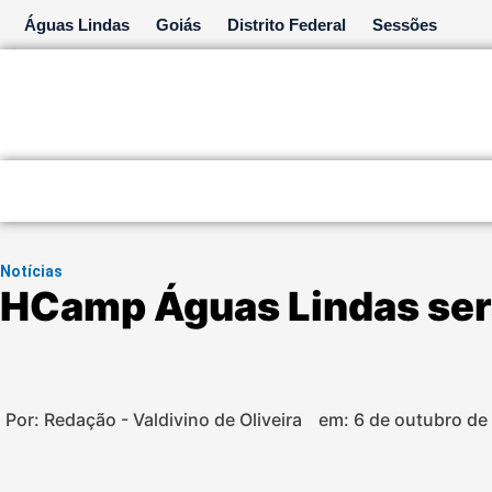
Ir
Águas Lindas
Goiás
Distrito Federal
Sessões
para
o
conteúdo
Notícias
HCamp Águas Lindas se
Por: Redação - Valdivino de Oliveira
em:
6 de outubro de