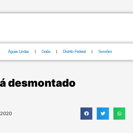
Águas Lindas
Goiás
Distrito Federal
Sessões
rá desmontado
 2020