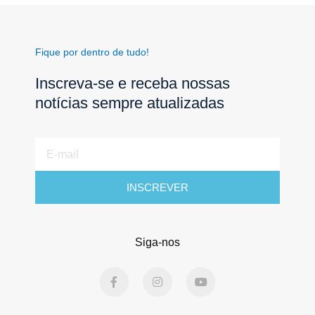
Fique por dentro de tudo!
Inscreva-se e receba nossas
notícias sempre atualizadas
E-
mail
INSCREVER
Siga-nos
F
I
Y
a
n
o
c
s
u
e
t
t