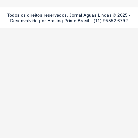
b
a
u
o
g
b
o
r
e
Todos os direitos reservados. Jornal Águas Lindas © 2025 -
k
a
-
m
Desenvolvido por Hosting Prime Brasil - (11) 95552.6792
f