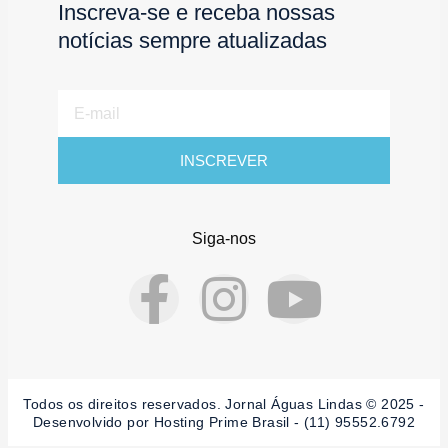
Inscreva-se e receba nossas
notícias sempre atualizadas
E-
mail
INSCREVER
Siga-nos
F
I
Y
a
n
o
c
s
u
Todos os direitos reservados. Jornal Águas Lindas © 2025 -
Desenvolvido por Hosting Prime Brasil - (11) 95552.6792