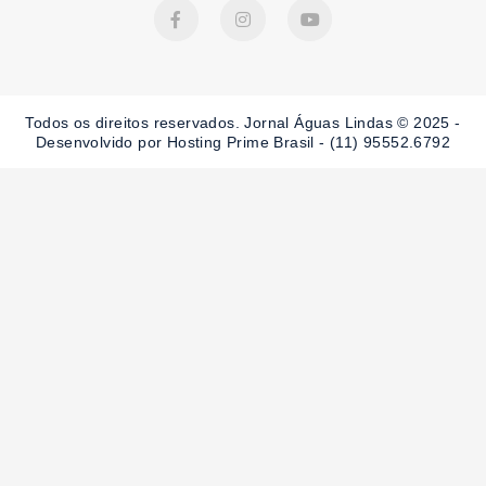
F
I
Y
a
n
o
c
s
u
e
t
t
b
a
u
o
g
b
o
r
e
Todos os direitos reservados. Jornal Águas Lindas © 2025 -
k
a
-
m
Desenvolvido por Hosting Prime Brasil - (11) 95552.6792
f