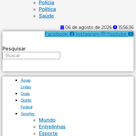
Polícia
Política
Saúde
06 de agosto de 2026
15:56:36
Facebook
Instagram
Youtube
Pesquisar
Águas
Lindas
Goiás
Distrito
Federal
Sessões
Mundo
Entrelinhas
Esporte