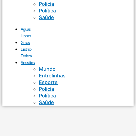
Polícia
Política
Saúde
Águas
Lindas
Goiás
Distrito
Federal
Sessões
Mundo
Entrelinhas
Esporte
Polícia
Política
Saúde