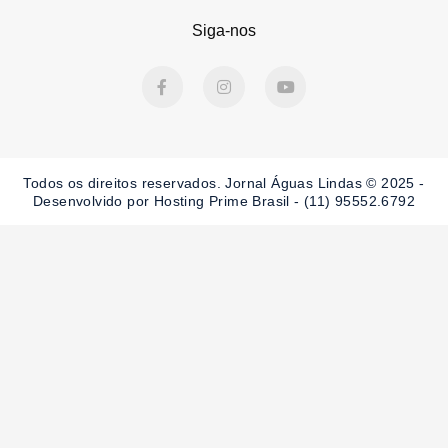
Siga-nos
F
I
Y
a
n
o
c
s
u
e
t
t
b
a
u
o
g
b
o
r
e
Todos os direitos reservados. Jornal Águas Lindas © 2025 -
k
a
-
m
Desenvolvido por Hosting Prime Brasil - (11) 95552.6792
f