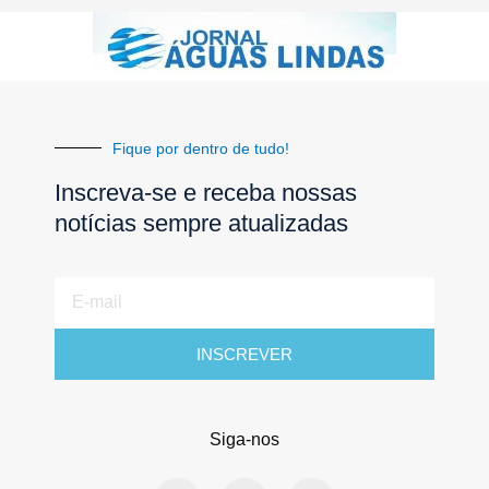
Fique por dentro de tudo!
Inscreva-se e receba nossas
notícias sempre atualizadas
E-
mail
INSCREVER
Siga-nos
F
I
Y