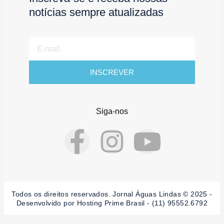
notícias sempre atualizadas
E-
mail
INSCREVER
Siga-nos
F
I
Y
a
n
o
c
s
u
Todos os direitos reservados. Jornal Águas Lindas © 2025 -
Desenvolvido por Hosting Prime Brasil - (11) 95552.6792
e
t
t