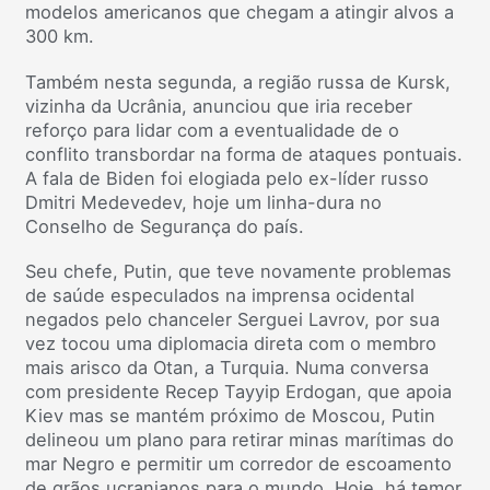
modelos americanos que chegam a atingir alvos a
300 km.
Também nesta segunda, a região russa de Kursk,
vizinha da Ucrânia, anunciou que iria receber
reforço para lidar com a eventualidade de o
conflito transbordar na forma de ataques pontuais.
A fala de Biden foi elogiada pelo ex-líder russo
Dmitri Medevedev, hoje um linha-dura no
Conselho de Segurança do país.
Seu chefe, Putin, que teve novamente problemas
de saúde especulados na imprensa ocidental
negados pelo chanceler Serguei Lavrov, por sua
vez tocou uma diplomacia direta com o membro
mais arisco da Otan, a Turquia. Numa conversa
com presidente Recep Tayyip Erdogan, que apoia
Kiev mas se mantém próximo de Moscou, Putin
delineou um plano para retirar minas marítimas do
mar Negro e permitir um corredor de escoamento
de grãos ucranianos para o mundo. Hoje, há temor