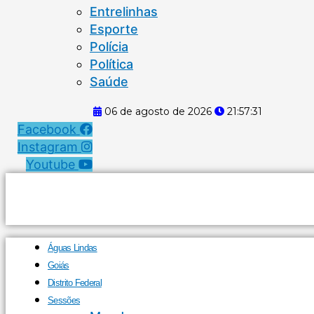
Entrelinhas
Esporte
Polícia
Política
Saúde
06 de agosto de 2026
21:57:32
Facebook
Instagram
Youtube
Águas Lindas
Goiás
Distrito Federal
Sessões