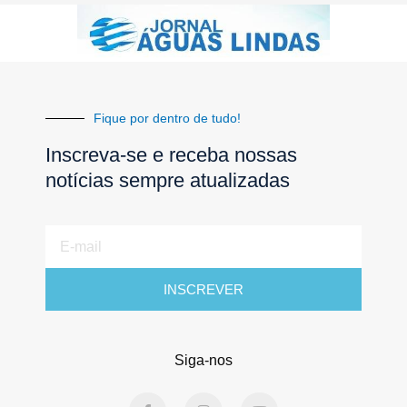
Fique por dentro de tudo!
Inscreva-se e receba nossas
notícias sempre atualizadas
E-
mail
INSCREVER
Siga-nos
F
I
Y