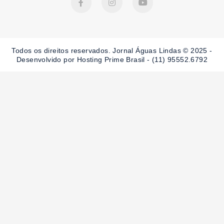
a
n
o
c
s
u
e
t
t
b
a
u
o
g
b
o
r
e
Todos os direitos reservados. Jornal Águas Lindas © 2025 -
k
a
-
m
Desenvolvido por Hosting Prime Brasil - (11) 95552.6792
f