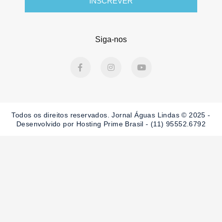
INSCREVER
Siga-nos
F
I
Y
a
n
o
c
s
u
e
t
t
b
a
u
o
g
b
o
r
e
Todos os direitos reservados. Jornal Águas Lindas © 2025 -
k
a
-
m
Desenvolvido por Hosting Prime Brasil - (11) 95552.6792
f