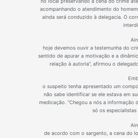
no local preservando a cena do crime at
acompanhando o atendimento do homem no 
ainda será conduzido à delegacia. O cor
interd
Ai
hoje devemos ouvir a testemunha do cri
sentido de apurar a motivação e a dinâmi
relação à autoria”, afirmou o delegad
Emb
o suspeito tenha apresentado um comport
não sabe identificar se ele estava em s
medicação. “Chegou a nós a informação de
só os especialistas
Ai
de acordo com o sargento, a cena do lo