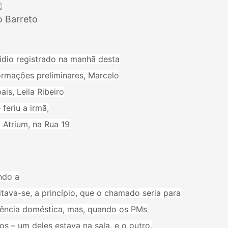
o Barreto
ídio registrado na manhã desta
ormações preliminares, Marcelo
is, Leila Ribeiro
 feriu a irmã,
o Atrium, na Rua 19
ndo a
ditava-se, a princípio, que o chamado seria para
lência doméstica, mas, quando os PMs
s – um deles estava na sala, e o outro,