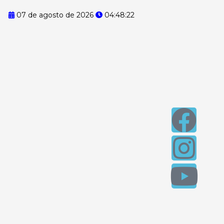
07 de agosto de 2026
04:48:23
F
I
Y
a
n
o
c
s
u
e
t
t
b
a
u