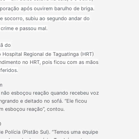
rporação após ouvirem barulho de briga.
e socorro, subiu ao segundo andar do
 crime e passou mal.
mã do
 Hospital Regional de Taguatinga (HRT)
ndimento no HRT, pois ficou com as mãos
feridos.
m
 não esboçou reação quando recebeu voz
ngrando e deitado no sofá. “Ele ficou
em esboçou reação”, contou.
O
e Polícia (Pistão Sul). “Temos uma equipe