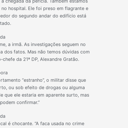
é a chegada da perícia. Também estamos
hospital. Ele foi preso em flagrante e
redor do segundo andar do edifício está
itado.
nda
me, a irmã. As investigações seguem no
ca dos fatos. Mas não temos dúvidas com
o-chefe da 21ª DP, Alexandre Gratão.
ora
amento “estranho”, o militar disse que
urto, ou sob efeito de drogas ou alguma
 que ele estaria em aparente surto, mas
 podem confirmar.”
nda
cal é chocante. “A faca usada no crime