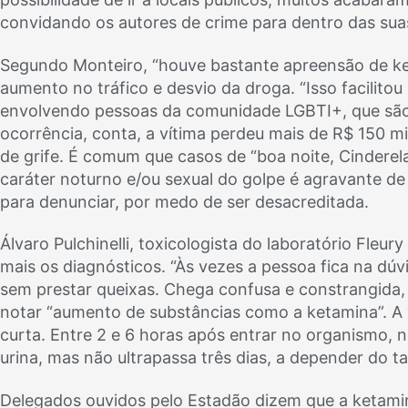
convidando os autores de crime para dentro das suas 
Segundo Monteiro, “houve bastante apreensão de ke
aumento no tráfico e desvio da droga. “Isso facilit
envolvendo pessoas da comunidade LGBTI+, que são 
ocorrência, conta, a vítima perdeu mais de R$ 150 mi
de grife. É comum que casos de “boa noite, Cinderel
caráter noturno e/ou sexual do golpe é agravante de 
para denunciar, por medo de ser desacreditada.
Álvaro Pulchinelli, toxicologista do laboratório Fleur
mais os diagnósticos. “Às vezes a pessoa fica na dú
sem prestar queixas. Chega confusa e constrangida, 
notar “aumento de substâncias como a ketamina”. A “v
curta. Entre 2 e 6 horas após entrar no organismo, 
urina, mas não ultrapassa três dias, a depender do t
Delegados ouvidos pelo Estadão dizem que a ketamin