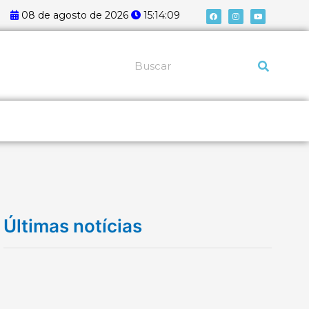
F
I
Y
08 de agosto de 2026
15:14:09
a
n
o
c
s
u
e
t
t
b
a
u
o
g
b
o
r
e
k
a
Pesquisar
m
Últimas notícias