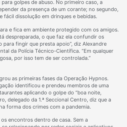
u para golpes de abuso. No primeiro caso, a
depender da presença de um corante; no segundo,
 fácil dissolução em drinques e bebidas.
epara e fica em ambiente protegido com os amigos.
tá despreparada, o que faz ela confundir os
 para fingir que presta apoio”, diz Alexandre
ntal da Polícia Técnico-Científica. “Em qualquer
gosa, por isso tem de ser controlada.”
lagrou as primeiras fases da Operação Hypnos.
igação identificou e prendeu membros de uma
taurantes aplicando o golpe do “boa noite,
o, delegado da 1.ª Seccional Centro, diz que a
na forma dos crimes com a pandemia.
 os encontros dentro de casa. Sem a
 se relacionando por redes sociais e aplicativos,