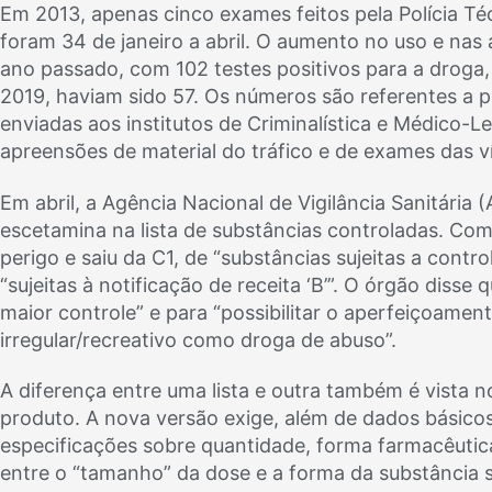
Em 2013, apenas cinco exames feitos pela Polícia T
foram 34 de janeiro a abril. O aumento no uso e nas 
ano passado, com 102 testes positivos para a droga,
2019, haviam sido 57. Os números são referentes a p
enviadas aos institutos de Criminalística e Médico-Le
apreensões de material do tráfico e de exames das v
Em abril, a Agência Nacional de Vigilância Sanitária 
escetamina na lista de substâncias controladas. Com 
perigo e saiu da C1, de “substâncias sujeitas a control
“sujeitas à notificação de receita ‘B’”. O órgão diss
maior controle” e para “possibilitar o aperfeiçoame
irregular/recreativo como droga de abuso”.
A diferença entre uma lista e outra também é vista no
produto. A nova versão exige, além de dados básico
especificações sobre quantidade, forma farmacêutica
entre o “tamanho” da dose e a forma da substância 