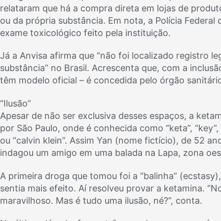
relataram que há a compra direta em lojas de produto
ou da própria substância. Em nota, a Polícia Federa
exame toxicológico feito pela instituição.
Já a Anvisa afirma que “não foi localizado registro 
substância” no Brasil. Acrescenta que, com a inclusão
têm modelo oficial – é concedida pelo órgão sanitário
“Ilusão”
Apesar de não ser exclusiva desses espaços, a ketam
por São Paulo, onde é conhecida como “keta”, “key”, 
ou “calvin klein”. Assim Yan (nome fictício), de 52 an
indagou um amigo em uma balada na Lapa, zona oest
A primeira droga que tomou foi a “balinha” (ecstasy
sentia mais efeito. Aí resolveu provar a ketamina. “No
maravilhoso. Mas é tudo uma ilusão, né?”, conta.