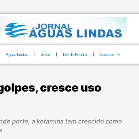
Águas Lindas
Goiás
Distrito Federal
Sessões
golpes, cresce uso
ande porte, a ketamina tem crescido como
s