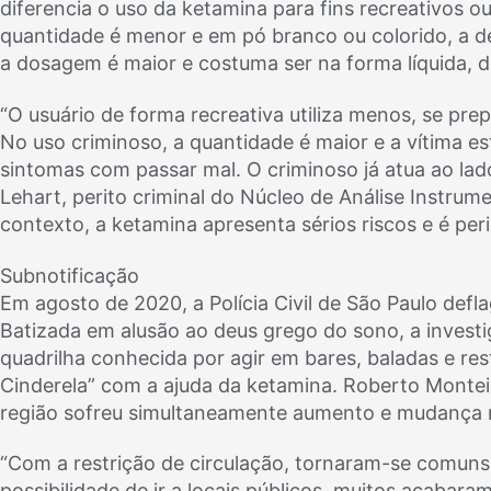
diferencia o uso da ketamina para fins recreativos o
quantidade é menor e em pó branco ou colorido, a 
a dosagem é maior e costuma ser na forma líquida, de
“O usuário de forma recreativa utiliza menos, se pr
No uso criminoso, a quantidade é maior e a vítima es
sintomas com passar mal. O criminoso já atua ao lado
Lehart, perito criminal do Núcleo de Análise Instrume
contexto, a ketamina apresenta sérios riscos e é peri
Subnotificação
Em agosto de 2020, a Polícia Civil de São Paulo def
Batizada em alusão ao deus grego do sono, a invest
quadrilha conhecida por agir em bares, baladas e res
Cinderela” com a ajuda da ketamina. Roberto Monteir
região sofreu simultaneamente aumento e mudança 
“Com a restrição de circulação, tornaram-se comuns
possibilidade de ir a locais públicos, muitos acabaram