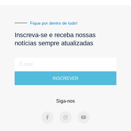
Fique por dentro de tudo!
Inscreva-se e receba nossas
notícias sempre atualizadas
E-
mail
INSCREVER
Siga-nos
F
I
Y
a
n
o
c
s
u
e
t
t