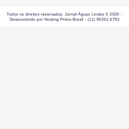
b
a
u
o
g
b
o
r
e
Todos os direitos reservados. Jornal Águas Lindas © 2025 -
k
a
-
m
Desenvolvido por Hosting Prime Brasil - (11) 95552.6792
f