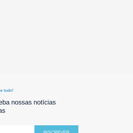
e tudo!
eba nossas notícias
as
INSCREVER