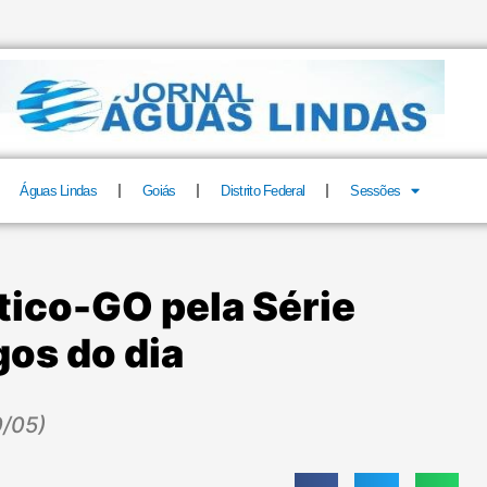
Águas Lindas
Goiás
Distrito Federal
Sessões
tico-GO pela Série
gos do dia
0/05)