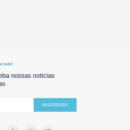
e tudo!
eba nossas notícias
as
INSCREVER
F
I
Y