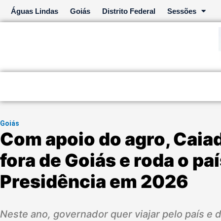
Ir
Águas Lindas
Goiás
Distrito Federal
Sessões
para
o
conteúdo
Goiás
Com apoio do agro, Caia
fora de Goiás e roda o pa
Presidência em 2026
Neste ano, governador quer viajar pelo país e d