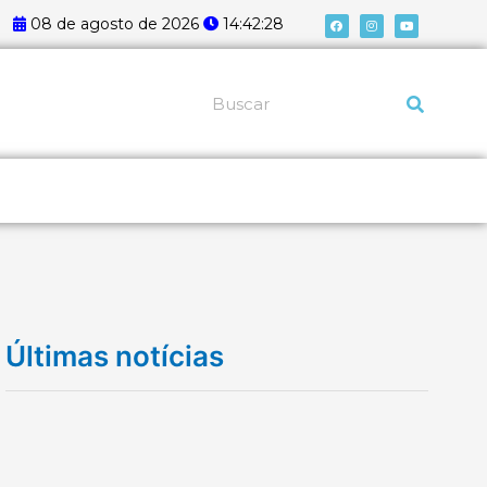
F
I
Y
08 de agosto de 2026
14:42:28
a
n
o
c
s
u
e
t
t
b
a
u
o
g
b
o
r
e
k
a
Pesquisar
m
Últimas notícias