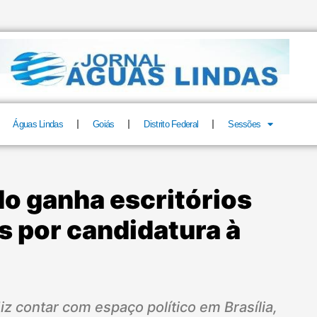
Águas Lindas
Goiás
Distrito Federal
Sessões
do ganha escritórios
ís por candidatura à
iz contar com espaço político em Brasília,