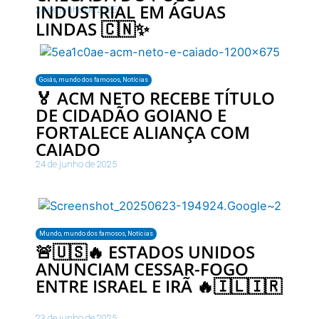
INDUSTRIAL EM ÁGUAS
24 de junho de 2025
LINDAS 🇨🇳✨
Goiás
,
mundo dos famosos
,
Notícias
🏅 ACM NETO RECEBE TÍTULO
DE CIDADÃO GOIANO E
FORTALECE ALIANÇA COM
CAIADO
24 de junho de 2025
Mundo
,
mundo dos famosos
,
Notícias
🚨🇺🇸🔥 ESTADOS UNIDOS
ANUNCIAM CESSAR-FOGO
ENTRE ISRAEL E IRÃ 🔥🇮🇱🇮🇷
23 de junho de 2025