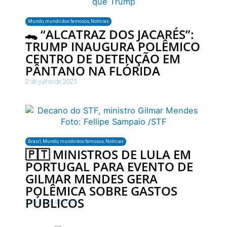
Mundo
,
mundo dos famosos
,
Notícias
🐊 “ALCATRAZ DOS JACARÉS”:
TRUMP INAUGURA POLÊMICO
CENTRO DE DETENÇÃO EM
PÂNTANO NA FLÓRIDA
2 de julho de 2025
Brasil
,
Mundo
,
mundo dos famosos
,
Notícias
🇵🇹 MINISTROS DE LULA EM
PORTUGAL PARA EVENTO DE
GILMAR MENDES GERA
POLÊMICA SOBRE GASTOS
PÚBLICOS
2 de julho de 2025