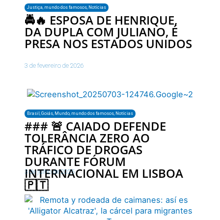
Justiça
,
mundo dos famosos
,
Notícias
🚔🔥 ESPOSA DE HENRIQUE,
DA DUPLA COM JULIANO, É
PRESA NOS ESTADOS UNIDOS
3 de fevereiro de 2026
Brasil
,
Goiás
,
Mundo
,
mundo dos famosos
,
Notícias
### 🚨 CAIADO DEFENDE
TOLERÂNCIA ZERO AO
TRÁFICO DE DROGAS
DURANTE FÓRUM
INTERNACIONAL EM LISBOA
3 de julho de 2025
🇵🇹