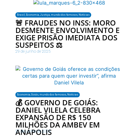
Brasil
,
Economia
,
Justiça
,
mundo dos famosos
,
Notícias
🚨 FRAUDES NO INSS: MORO
DESMENTE ENVOLVIMENTO E
EXIGE PRISÃO IMEDIATA DOS
SUSPEITOS ⚖️
29 de junho de 2025
Economia
,
Goiás
,
mundo dos famosos
,
Notícias
💰 GOVERNO DE GOIÁS:
DANIEL VILELA CELEBRA
EXPANSÃO DE R$ 150
MILHÕES DA AMBEV EM
ANÁPOLIS
27 de junho de 2025