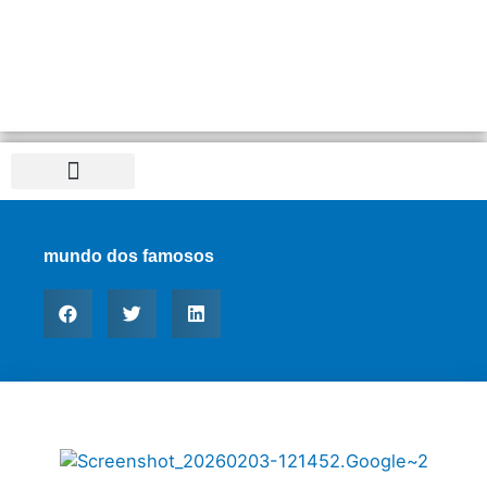
Distrito Federal
mundo dos famosos