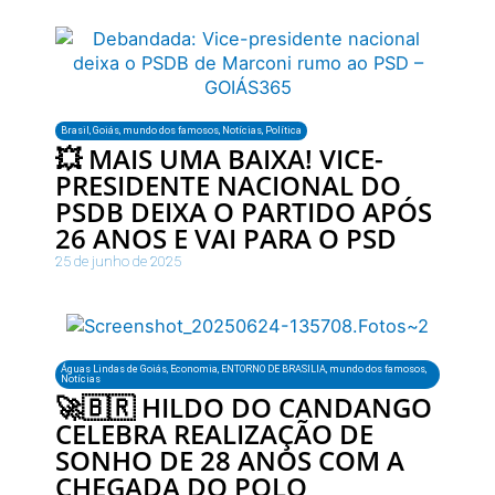
Brasil
,
Goiás
,
mundo dos famosos
,
Notícias
,
Política
💥 MAIS UMA BAIXA! VICE-
PRESIDENTE NACIONAL DO
PSDB DEIXA O PARTIDO APÓS
26 ANOS E VAI PARA O PSD
25 de junho de 2025
Águas Lindas de Goiás
,
Economia
,
ENTORNO DE BRASILIA
,
mundo dos famosos
,
Notícias
🚀🇧🇷 HILDO DO CANDANGO
CELEBRA REALIZAÇÃO DE
SONHO DE 28 ANOS COM A
CHEGADA DO POLO