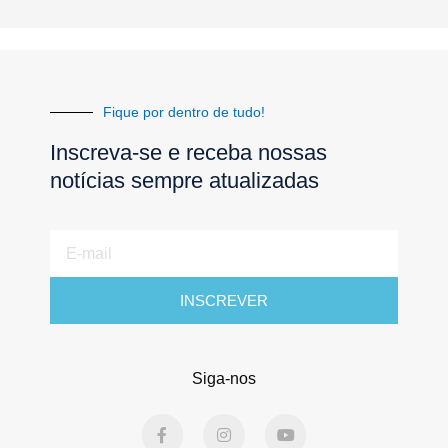
Fique por dentro de tudo!
Inscreva-se e receba nossas
notícias sempre atualizadas
E-
mail
INSCREVER
Siga-nos
F
I
Y
a
n
o