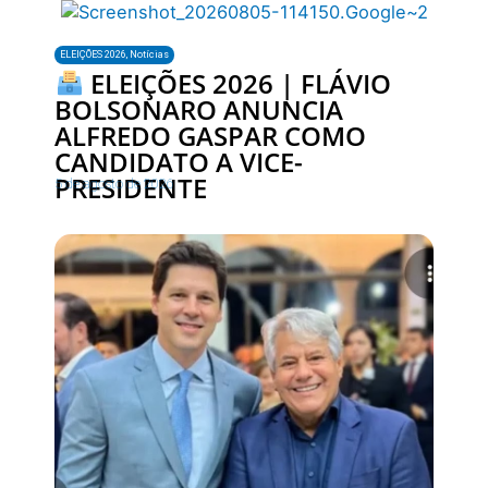
ELEIÇÕES 2026
,
Notícias
ELEIÇÕES 2026 | FLÁVIO
BOLSONARO ANUNCIA
ALFREDO GASPAR COMO
CANDIDATO A VICE-
PRESIDENTE
5 de agosto de 2026