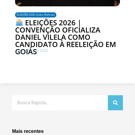
ELEIÇÕES 2026
,
Goiás
,
Notícias
ELEIÇÕES 2026 |
CONVENÇÃO OFICIALIZA
DANIEL VILELA COMO
CANDIDATO À REELEIÇÃO EM
GOIÁS
1 de agosto de 2026
Pesquisar
Mais recentes