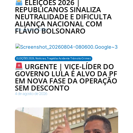
ELEIÇÕES 2026 |
REPUBLICANOS SINALIZA
NEUTRALIDADE E DIFICULTA
ALIANÇA NACIONAL COM
FLÁVIO BOLSONARO
4 de agosto de 2026
ELEIÇÕES 2026
,
Notícias
,
Tragédia Acidente Trânsito Crimes
URGENTE | VICE-LÍDER DO
GOVERNO LULA É ALVO DA PF
EM NOVA FASE DA OPERAÇÃO
SEM DESCONTO
4 de agosto de 2026