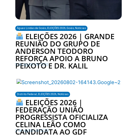
Águas Lindas de Goiás
,
ELEIÇÕES 2026
,
Goiás
,
Notícias
ELEIÇÕES 2026 | GRANDE
REUNIÃO DO GRUPO DE
ANDERSON TEODORO
REFORÇA APOIO A BRUNO
PEIXOTO E DR. KALIL
3 de agosto de 2026
Distrito Federal
,
ELEIÇÕES 2026
,
Notícias
ELEIÇÕES 2026 |
FEDERAÇÃO UNIÃO
PROGRESSISTA OFICIALIZA
CELINA LEÃO COMO
CANDIDATA AO GDF
2 de agosto de 2026