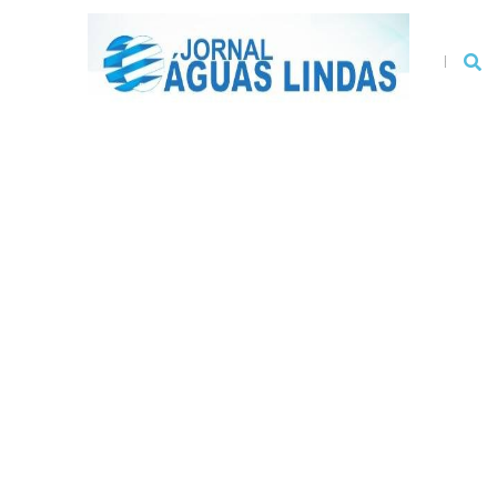
Ir
para
Pesqui
o
conteúdo