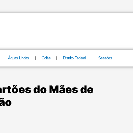
Águas Lindas
Goiás
Distrito Federal
Sessões
artões do Mães de
ião