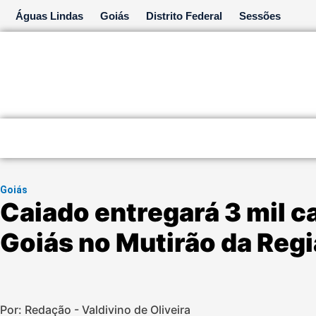
Ir
Águas Lindas
Goiás
Distrito Federal
Sessões
para
o
conteúdo
Goiás
Caiado entregará 3 mil c
Goiás no Mutirão da Reg
Por: Redação - Valdivino de Oliveira