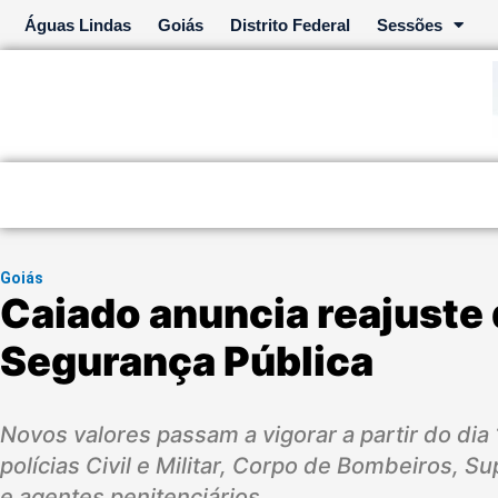
Ir
Águas Lindas
Goiás
Distrito Federal
Sessões
para
o
conteúdo
Goiás
Caiado anuncia reajuste 
Segurança Pública
Novos valores passam a vigorar a partir do dia 1
polícias Civil e Militar, Corpo de Bombeiros, S
e agentes penitenciários