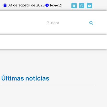
F
I
Y
08 de agosto de 2026
14:44:21
a
n
o
c
s
u
e
t
t
b
a
u
o
g
b
o
r
e
k
a
Pesquisar
m
Últimas notícias