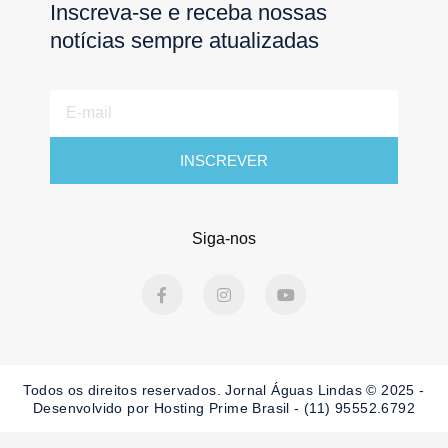
Inscreva-se e receba nossas
notícias sempre atualizadas
E-
mail
INSCREVER
Siga-nos
F
I
Y
a
n
o
c
s
u
e
t
t
b
a
u
o
g
b
o
r
e
Todos os direitos reservados. Jornal Águas Lindas © 2025 -
k
a
-
m
Desenvolvido por Hosting Prime Brasil - (11) 95552.6792
f