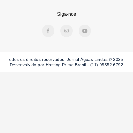
Siga-nos
F
I
Y
a
n
o
c
s
u
e
t
t
b
a
u
o
g
b
o
r
e
Todos os direitos reservados. Jornal Águas Lindas © 2025 -
k
a
-
m
Desenvolvido por Hosting Prime Brasil - (11) 95552.6792
f