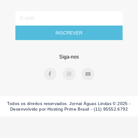
E-
mail
INSCREVER
Siga-nos
F
I
Y
a
n
o
c
s
u
e
t
t
b
a
u
o
g
b
o
r
e
Todos os direitos reservados. Jornal Águas Lindas © 2025 -
k
a
-
m
Desenvolvido por Hosting Prime Brasil - (11) 95552.6792
f