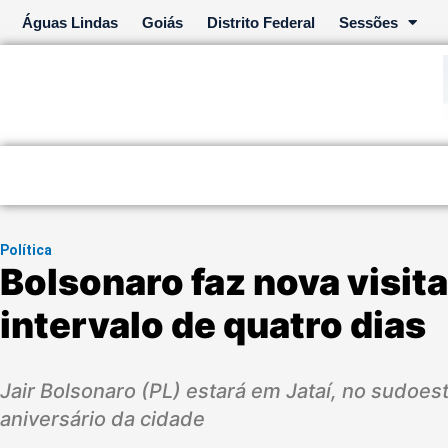
Ir
Águas Lindas
Goiás
Distrito Federal
Sessões
para
o
conteúdo
Política
Bolsonaro faz nova visit
intervalo de quatro dias
Jair Bolsonaro (PL) estará em Jataí, no sudoe
aniversário da cidade