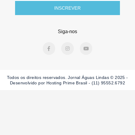
INSCREVER
Siga-nos
F
I
Y
a
n
o
c
s
u
e
t
t
b
a
u
o
g
b
o
r
e
Todos os direitos reservados. Jornal Águas Lindas © 2025 -
k
a
-
m
Desenvolvido por Hosting Prime Brasil - (11) 95552.6792
f